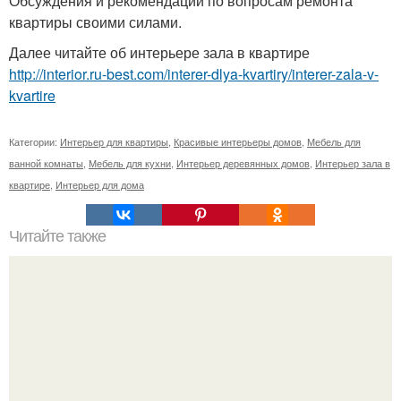
Обсуждения и рекомендации по вопросам ремонта
квартиры своими силами.
Далее читайте об интерьере зала в квартире
http://interior.ru-best.com/interer-dlya-kvartiry/interer-zala-v-
kvartire
Категории:
Интерьер для квартиры
,
Красивые интерьеры домов
,
Мебель для
ванной комнаты
,
Мебель для кухни
,
Интерьер деревянных домов
,
Интерьер зала в
квартире
,
Интерьер для дома
Читайте также
Новое поколение легендарного рамного пикапа Toyota