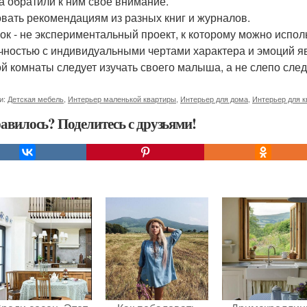
а обратили к ним своё внимание.
вать рекомендациям из разных книг и журналов.
ок - не экспериментальный проект, к которому можно исп
чностью с индивидуальными чертами характера и эмоций яв
ой комнаты следует изучать своего малыша, а не слепо сл
и:
Детская мебель
,
Интерьер маленькой квартиры
,
Интерьер для дома
,
Интерьер для 
авилось? Поделитесь с друзьями!