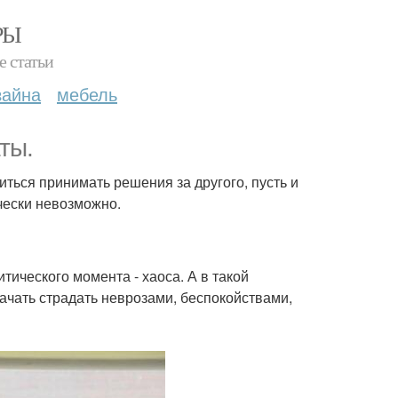
РЫ
е статьи
зайна
мебель
ты.
ться принимать решения за другого, пусть и
чески невозможно.
ического момента - хаоса. А в такой
ачать страдать неврозами, беспокойствами,