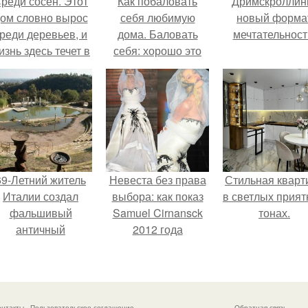
реди сосен. Этот
Как побаловать
Дримскроллинг
ом словно вырос
себя любимую
новый форма
реди деревьев, и
дома. Баловать
мечтательност
изнь здесь течет в
себя: хорошо это
обственном ритме
или плохо?
- спокойно, без
пешки и лишнего
шума.
69-Летний житель
Невеста без права
Стильная кварт
Италии создал
выбора: как показ
в светлых прия
фальшивый
Samuel Cirnansck
тонах.
античный
2012 года
амфитеатр и
превратил подиум
долгое время
в манифест против
успешно выдавал
принуждения.
его за настоящее
онтакты
Пользовательское соглашение
Обратная связь