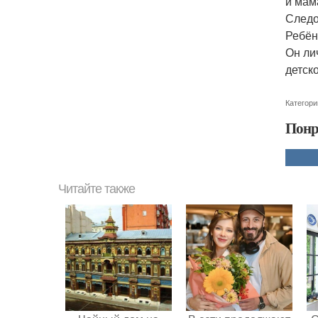
и мам
Следо
Ребён
Он ли
детск
Категори
Понр
Читайте также