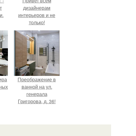
 -
Привет всем
т
дизайнерам
и.
интерьеров и не
только!
ира
Преображение в
тных
ванной на ул.
генерала
Григорова, д. 36!