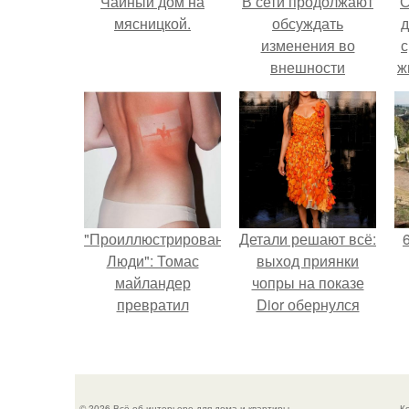
Чайный дом на
В сети продолжают
С
мясницкой.
обсуждать
д
изменения во
с
внешности
ж
актрисы.
с
с
"Проиллюстрированные
Детали решают всё:
Люди": Томас
выход приянки
майландер
чопры на показе
превратил
Dior обернулся
солнечные ожоги в
шквалом критики
арт - объект.
из-за небрежного
пошива.
© 2026 Всё об интерьере для дома и квартиры
К