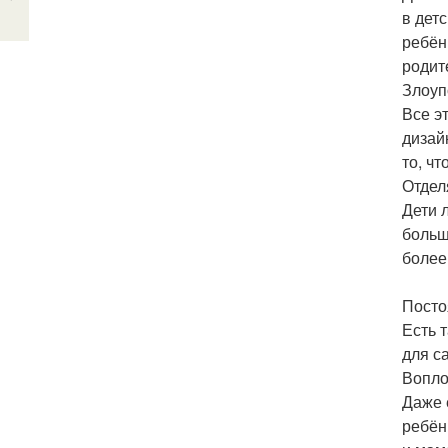
в дет
ребён
родит
Злоуп
Все э
дизай
то, чт
Отдел
Дети 
больш
более
Посто
Есть 
для с
Вопло
Даже 
ребён