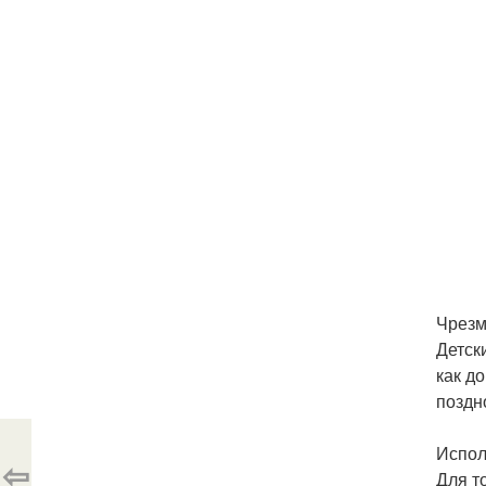
Чрезм
Детск
как д
поздн
Испол
⇦
Для т