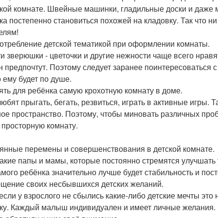
ской комнате. Швейные машинки, гладильные доски и даже
ка постепенно становиться похожей на кладовку. Так что ни
елям!
отребление детской тематикой при оформлении комнаты.
ти зверюшки - цветочки и другие нежности чаще всего нравя
н предпочтут. Поэтому следует заранее поинтересоваться с
о ему будет по душе.
ять для ребёнка самую крохотную комнату в доме.
любят прыгать, бегать, резвиться, играть в активные игры.
ое пространство. Поэтому, чтобы миновать различных проб
 просторную комнату.
янные перемены и совершенствования в детской комнате.
такие папы и мамы, которые постоянно стремятся улучшать 
амого ребёнка значительно лучше будет стабильность и пост
щение своих несбывшихся детских желаний.
если у взрослого не сбылись какие-либо детские мечты это 
ку. Каждый малыш индивидуален и имеет личные желания. К