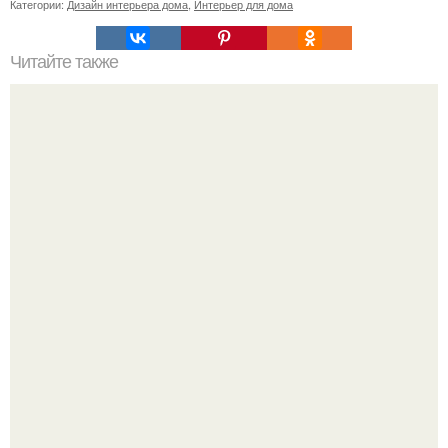
Категории:
Дизайн интерьера дома
,
Интерьер для дома
Читайте также
Как правильно обрезать герань, чтобы она пышно цвела.
Дизайн малометражной студии 21, 1 м 2 (24, 9 м 2 с