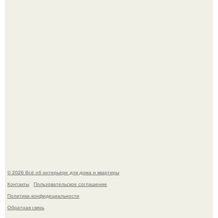
Кёнигсберг. Интерьер дома студенческого братства
"Германия".
Это жилой комплекс в Париже, в пригороде нуази - ле -
гран.
© 2026 Всё об интерьере для дома и квартиры
Контакты
Пользовательское соглашение
Политика конфидециальности
Обратная связь