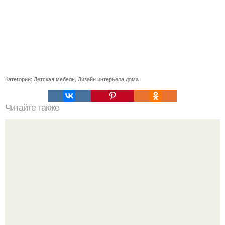
Категории:
Детская мебель
,
Дизайн интерьера дома
Читайте также
Резьба по дереву в стиле барокко. Резьба по дереву:
стилистические направления и характерные узоры.