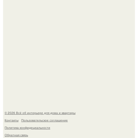
В Японии бесплатно раздают дома самураев - звучит как
план на новую жизнь.
Опишите интерьер кухни в 2-3 словах.
© 2026 Всё об интерьере для дома и квартиры
Контакты
Пользовательское соглашение
Политика конфидециальности
Обратная связь