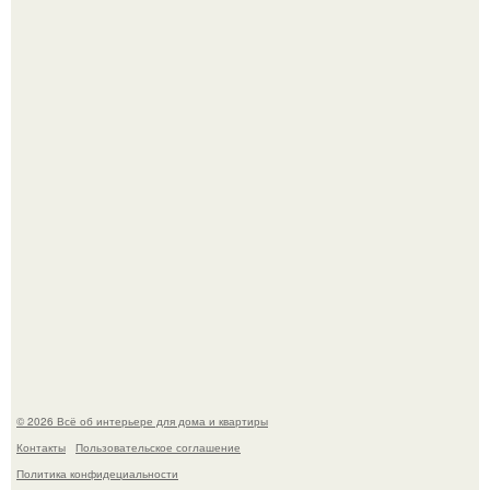
Преображение в ванной на ул. генерала Григорова, д.
36!
Двухкомнатная квартира в стиле сканди кинфолк и
мебелью 50-х годов в высотке на котельнической.
© 2026 Всё об интерьере для дома и квартиры
Контакты
Пользовательское соглашение
Политика конфидециальности