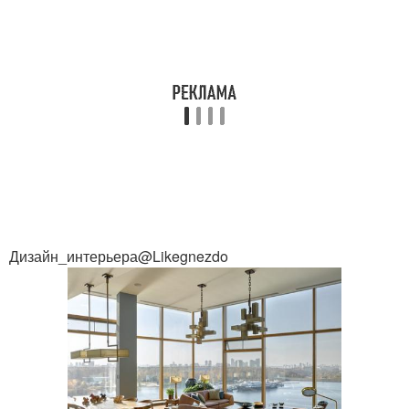
Дизайн_интерьера@Likegnezdo