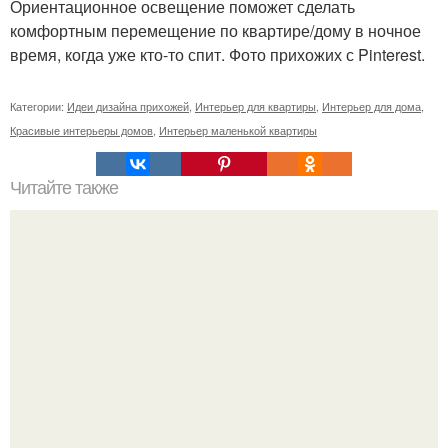
Ориентационное освещение поможет сделать
комфортным перемещение по квартире/дому в ночное
время, когда уже кто-то спит. Фото прихожих с Pinterest.
Категории:
Идеи дизайна прихожей
,
Интерьер для квартиры
,
Интерьер для дома
,
Красивые интерьеры домов
,
Интерьер маленькой квартиры
Читайте также
Сколько сохнут обои на флизелиновой основе после
поклейки. Когда высохнет клей?