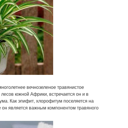
многолетнее вечнозеленое травянистое
лесов южной Африки, встречается он и в
ума. Как эпифит, хлорофитум поселяется на
же он является важным компонентом травяного