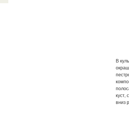
В кул
окраш
пестр
компо
полос
куст,
вниз 