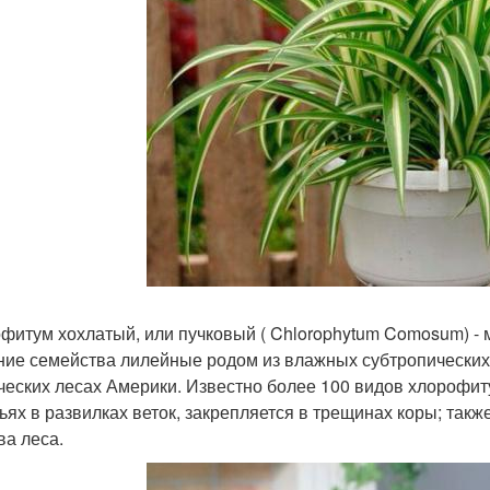
фитум хохлатый, или пучковый ( Chlorophytum Comosum) - 
ние семейства лилейные родом из влажных субтропических 
ческих лесах Америки. Известно более 100 видов хлорофит
ьях в развилках веток, закрепляется в трещинах коры; так
ва леса.