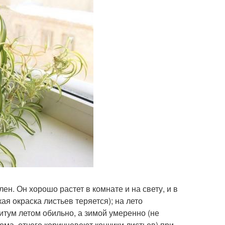
. Он хорошо растет в комнате и на свету, и в
ая окраска листьев теряется); на лето
тум летом обильно, а зимой умеренно (не
ма, отчего коричневеют кончики листьев) при