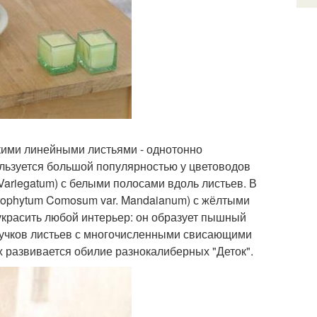
кими линейными листьями - однотонно
льзуется большой популярностью у цветоводов
ariegatum) с белыми полосами вдоль листьев. В
rophytum Comosum var. Mandaianum) с жёлтыми
украсить любой интерьер: он образует пышный
 пучков листьев с многочисленными свисающими
 развивается обилие разнокалиберных "Деток".