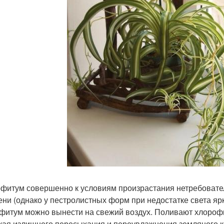
фитум совершенно к условиям произрастания нетребователен
ени (однако у пестролистных форм при недостатке света ярк
фитум можно вынести на свежий воздух. Поливают хлорофи
кая излишнего пересыхания и переувлажнения земляного ко