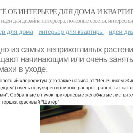
СЁ ОБ ИНТЕРЬЕРЕ ДЛЯ ДОМА И КВАРТИ
идеи для дизайна интерьера, полезные советы, интересны
ер для дома
интерьер для квартиры
идеи ди
дно из самых неприхотливых растени
щают начинающим или очень занят
махи в уходе.
опотный хлорофитум (его также называют "Венечником Жив
ндцем") очень популярен и широко распространён, так как
ами". Собранные в пучок прикорневые желобчатые листья х
г горшка красивый "Шатёр"