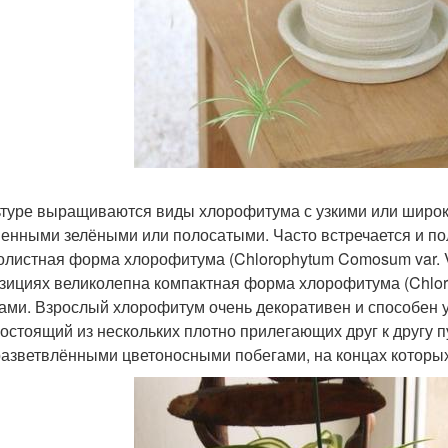
ьтуре выращиваются виды хлорофитума с узкими или широ
енными зелёными или полосатыми. Часто встречается и по
олистная форма хлорофитума (Chlorophytum Comosum var. V
зициях великолепна компактная форма хлорофитума (Chlo
ами. Взрослый хлорофитум очень декоративен и способен 
 состоящий из нескольких плотно прилегающих друг к другу
разветвлёнными цветоносными побегами, на концах которых