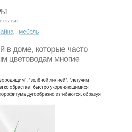
РЫ
е статьи
зайна
мебель
й в доме, которые часто
ым цветоводам многие
ородящим", "зелёной лилией", "летучим
 легко обрастает быстро укореняющимися
лорофитума дугообразно изгибаются, образуя