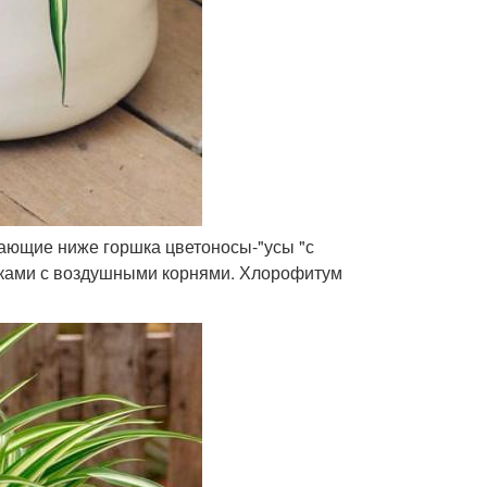
сающие ниже горшка цветоносы-"усы "с
ками с воздушными корнями. Хлорофитум