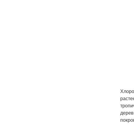
Хлоро
расте
тропи
дерев
покро