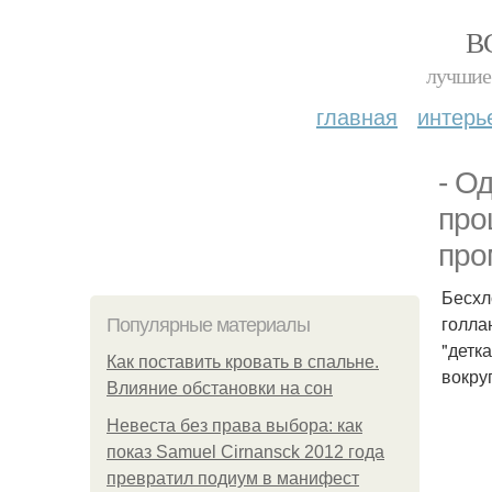
В
лучшие 
главная
интерь
- О
про
про
Бесхл
голла
Популярные материалы
"детк
Как поставить кровать в спальне.
вокру
Влияние обстановки на сон
Невеста без права выбора: как
показ Samuel Cirnansck 2012 года
превратил подиум в манифест