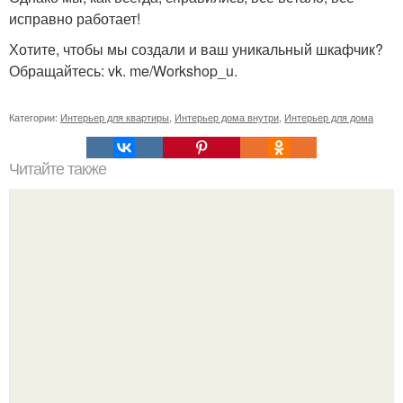
исправно работает!
Хотите, чтобы мы создали и ваш уникальный шкафчик?
Обращайтесь: vk. me/Workshop_u.
Категории:
Интерьер для квартиры
,
Интерьер дома внутри
,
Интерьер для дома
Читайте также
Шкаф угловой встроенный в спальню. Обзор угловых
шкафов для спальни, и фото существующих вариантов