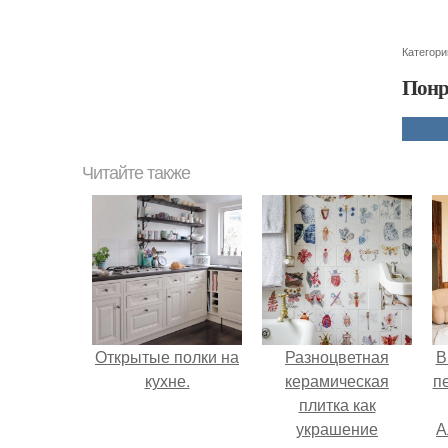
Категори
Понр
Читайте также
Открытые полки на
Разноцветная
В
кухне.
керамическая
п
плитка как
украшение
А