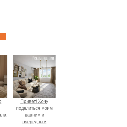
р
Привет! Хочу
и
поделиться моим
ыла.
давним и
очередным