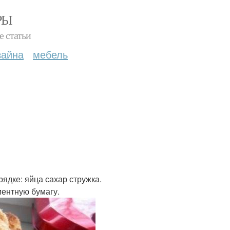
РЫ
е статьи
зайна
мебель
ядке: яйца сахар стружка.
ментную бумагу.