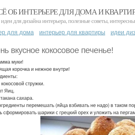
СЁ ОБ ИНТЕРЬЕРЕ ДЛЯ ДОМА И КВАРТИ
идеи для дизайна интерьера, полезные советы, интересны
ер для дома
интерьер для квартиры
идеи ди
нь вкусное кокосовое печенье!
амма муки!
ящая корочка и нежное внутри!
диенты:
г кокосовой стружки.
шт Яиц.
 стакана сахара.
нгредиенты перемешать (яйца взбивать не надо) в таком пор
ь сформировать шарики с грецкий орех и уложить на перга