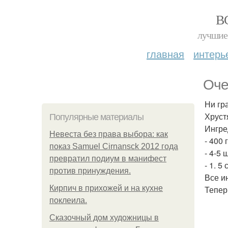
В
лучшие 
главная
интерь
Оче
Ни гр
Хруст
Популярные материалы
Ингре
Невеста без права выбора: как
- 400 
показ Samuel Cirnansck 2012 года
- 4-5 
превратил подиум в манифест
- 1. 5
против принуждения.
Все и
Кирпич в прихожей и на кухне
Тепер
поклеила.
Сказочный дом художницы в