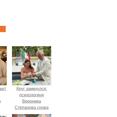
ают
Круг замкнулся:
психологиня
о
Вероника
Степанова снова
вышла замуж за