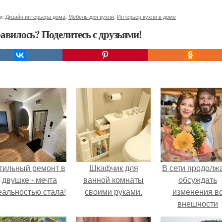
и:
Дизайн интерьера дома
,
Мебель для кухни
,
Интерьер кухни в доме
авилось? Поделитесь с друзьями!
тильный ремонт в
Шкафчик для
В сети продолж
двушке - мечта
ванной комнаты
обсуждать
еальностью стала!
своими руками.
изменения в
внешности
актрисы.