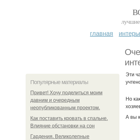
В
лучшие 
главная
интерь
Оче
инт
Эти ч
учтен
Популярные материалы
Привет! Хочу поделиться моим
Но ка
давним и очередным
хозяе
неопубликованным проектом.
А вы 
Как поставить кровать в спальне.
Влияние обстановки на сон
Гардения. Великолепные