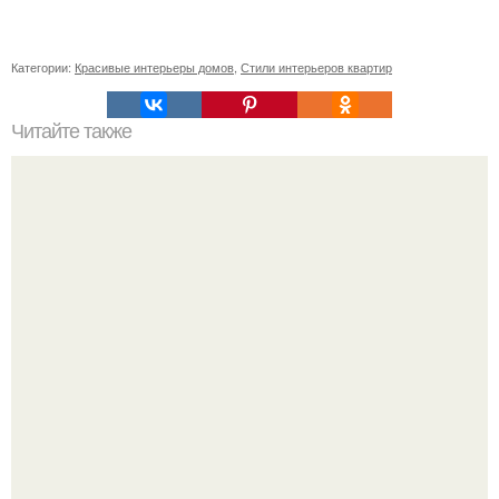
Категории:
Красивые интерьеры домов
,
Стили интерьеров квартир
Читайте также
Сколько сохнут обои на флизелиновой основе после
поклейки. Когда высохнет клей?