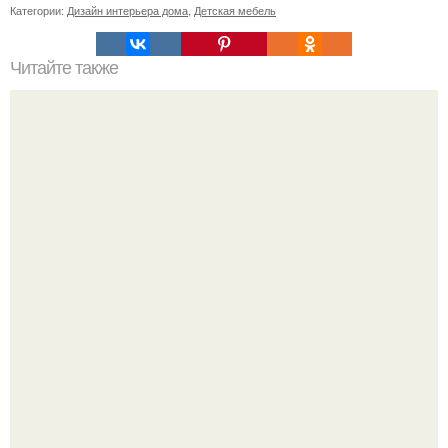
Категории:
Дизайн интерьера дома
,
Детская мебель
Читайте также
Резиденция флейшманн / Productora.
Визуализация квартиры в ЖК "Булычев".