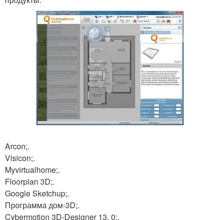
Arcon;.
Visicon;.
Myvirtualhome;.
Floorplan 3D;.
Google Sketchup;.
Программа дом-3D;.
Cybermotion 3D-Designer 13. 0;.