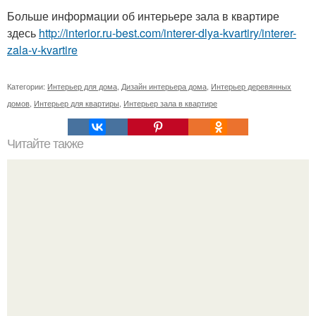
Больше информации об интерьере зала в квартире
здесь
http://interior.ru-best.com/interer-dlya-kvartiry/interer-
zala-v-kvartire
Категории:
Интерьер для дома
,
Дизайн интерьера дома
,
Интерьер деревянных
домов
,
Интерьер для квартиры
,
Интерьер зала в квартире
Читайте также
Как сделать оригинальный органайзер в ванную комнату.