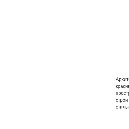
Архит
краси
прост
строи
стиль