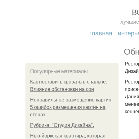
В
лучшие 
главная
интерь
Обн
Ресто
Дизай
Популярные материалы
Ресто
Как поставить кровать в спальне.
присв
Влияние обстановки на сон
Дания
Неправильное размещение картин.
менее
5 ошибок размещения картин на
конце
стенах
Рубрика: "Студия Дизайна".
Нью-йоркская квартира, которая