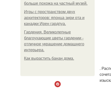
больше похожа на частный музей.
Игры с пространством двух
архитекторов: японца эири ота и
канадки Ирен гардпуа.
Гардения. Великолепные
благоухающие цветы гардении -
отличное украшение домашнего
интерьера.
Как вырастить банан дома.
. Рас
сочет
изыск