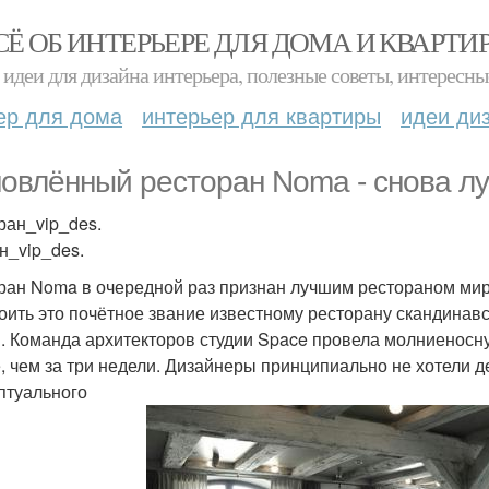
СЁ ОБ ИНТЕРЬЕРЕ ДЛЯ ДОМА И КВАРТИ
идеи для дизайна интерьера, полезные советы, интересны
ер для дома
интерьер для квартиры
идеи ди
овлённый ресторан Noma - снова лу
ран_vip_des.
н_vip_des.
ран Noma в очередной раз признан лучшим рестораном мир
оить это почётное звание известному ресторану скандинавс
. Команда архитекторов студии Space провела молниеносн
, чем за три недели. Дизайнеры принципиально не хотели д
птуального