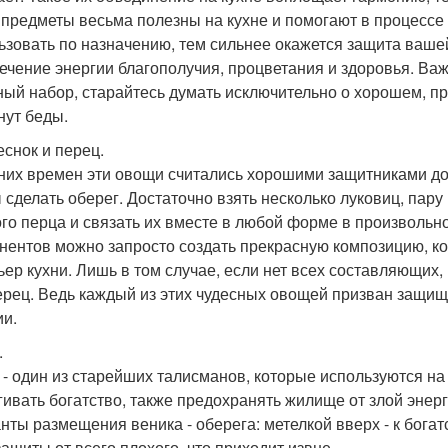
 предметы весьма полезны на кухне и помогают в процессе
ьзовать по назначению, тем сильнее окажется защита вашей
ечение энергии благополучия, процветания и здоровья. В
ный набор, старайтесь думать исключительно о хорошем, п
нут беды.
еснок и перец.
них времен эти овощи считались хорошими защитниками до
 сделать оберег. Достаточно взять несколько луковиц, пару
ого перца и связать их вместе в любой форме в произволь
нентов можно запросто создать прекрасную композицию, к
ьер кухни. Лишь в том случае, если нет всех составляющих, 
ерец. Ведь каждый из этих чудесных овощей призван защищ
ии.
.
 - один из старейших талисманов, которые используются на
гивать богатство, также предохранять жилище от злой энерги
нты размещения веника - оберега: метелкой вверх - к бога
защиты от всего плохого, что приходит извне.