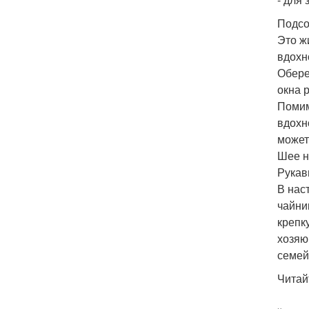
Подсо
Это ж
вдохн
Обере
окна 
Помим
вдохн
может
Шее н
Рукав
В нас
чайни
крепк
хозяю
семей
Читай