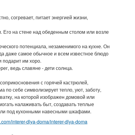
тно, согревает, питает энергией жизни,
м. Его на стене над обеденным столом или возле
рческого потенциала, незаменимого на кухне. Он
гда даже самое обычное и всем известное блюдо
и подарит им хоро.
ег, ведь славяне - дети солнца.
соприкосновения с горячей кастрюлей,
а по себе символизирует тепло, уют, заботу,
ватку, на которой изображен домовой или
огать налаживать быт, создавать теплые
 или под кухонными навесными шкафами.
est.com/interer-dlya-doma/interer-dlya-doma