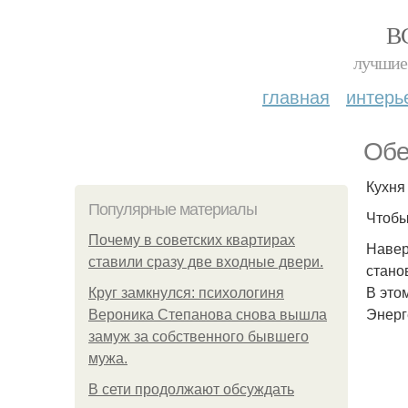
В
лучшие 
главная
интерь
Обе
Кухня
Популярные материалы
Чтобы
Почему в советских квартирах
Навер
ставили сразу две входные двери.
стано
В это
Круг замкнулся: психологиня
Энерг
Вероника Степанова снова вышла
замуж за собственного бывшего
мужа.
В сети продолжают обсуждать