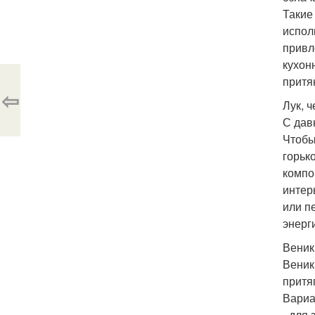
Такие
испол
привл
кухон
притя
⇦
Лук, ч
С дав
Чтобы
горьк
компо
интер
или п
энерг
Веник
Веник
притя
Вариа
- для 