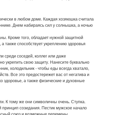
тически в любом доме. Каждая хозяюшка считала
ннике. Днем набираясь сил у солнышка, а ночью
ны. Кроме того, обладает нужной защитной
, а также способствует укреплению здоровья
ли среди соседей, коллег или даже
ьно укрепить свою защиту. Нанесите буквально
нник, холодильник - чтобы еды всегда хватало,
йств. Все это предостережет вас от негатива и
о здоровье, а также физические и духовные
и. К тому же они символичны очень. Ступка.
й принцип созидания. Пестик мужское начало
тесный союз и возможные перемены.