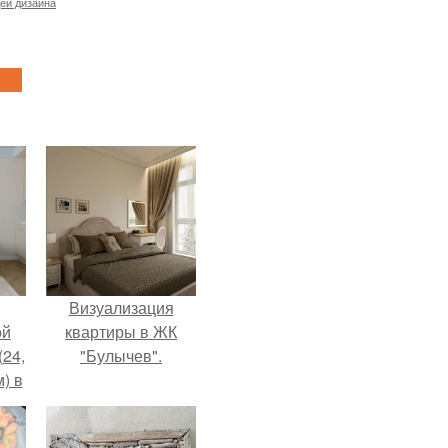
еи дизайна
Визуализация
ой
квартиры в ЖК
(24,
"Булычев".
) в