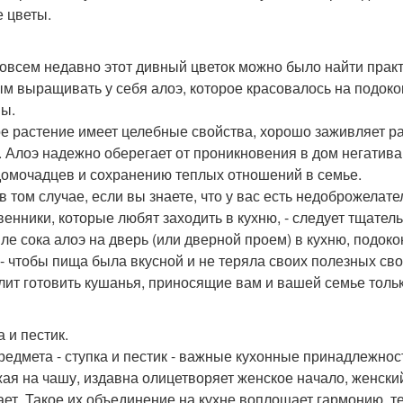
 цветы.
овсем недавно этот дивный цветок можно было найти прак
м выращивать у себя алоэ, которое красовалось на подоко
ны.
е растение имеет целебные свойства, хорошо заживляет ра
. Алоэ надежно оберегает от проникновения в дом негатива
домочадцев и сохранению теплых отношений в семье.
в том случае, если вы знаете, что у вас есть недоброжелате
венники, которые любят заходить в кухню, - следует тщател
пле сока алоэ на дверь (или дверной проем) в кухню, подоко
 - чтобы пища была вкусной и не теряла своих полезных сво
лит готовить кушанья, приносящие вам и вашей семье тольк
 и пестик.
редмета - ступка и пестик - важные кухонные принадлежност
ая на чашу, издавна олицетворяет женское начало, женски
ает. Такое их объединение на кухне воплощает гармонию, 