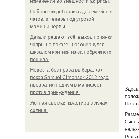
изменения во внешности актрисы.
Нейросети добрались до семейных
чатов, и теперь под угрозой
мамины нервы.
Детали решают всё: выход приянки
чопры на показе Dior обернулся
шквалом критики из-за небрежного
пошива.
Невеста без права выбора: как
показ Samuel Cirnansck 2012 года
превратил подиум в манифест
Здесь
против принуждения.
полож
Поэто
Уютная светлая квартира в лучах
солнца.
Разме
Очень
нельз
Роль 