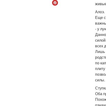
живые
Алоэ.
Еще с
важны
- у лу
Данно
силой
всех 
Лишь 
родст
по ка
плиту
позво
силы.
Ступка
Оба п
Похож
означ