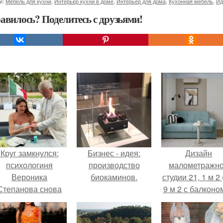
и:
Мебель для кухни
,
Интерьер кухни в доме
,
Интерьер для дома
,
Кухонная мебель
,
Ид
авилось? Поделитесь с друзьями!
Круг замкнулся:
Бизнес - идея:
Дизайн
психологиня
производство
малометражн
Вероника
биокаминов.
студии 21, 1 м 2 
Степанова снова
9 м 2 с балконом
вышла замуж за
Краснодаре.
собственного