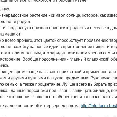
лнух.
изнерадостное растение - символ солнца, которое, как извес
овляет и радует.
г из подсолнуха призван приносить радость и веселье в до
размещают.
о всего прочего, этот цветок способствует проявлению тво
овляет хозяйку на новые идеи в приготовлении пищи - и то
 стать оригинальным, что зарядит позитивом членов семьи 
астроение. Вообще подсолнечник - главный славянский обер
ичка.
тоящее время чаще называют прихваткой и применяют для 
ком и другими нужными на кухне предметами. Рукавичка сам
ую семью, а также процветание. Лучше всего выбирать прих
шка - данные персонажи при - званы защищать жилище, пом
ные отношения. Чаще всего оберег крепится возле плиты
те далее новости об интерьере для дома
http://interior.ru-b