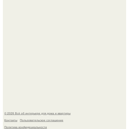
Литературная Москва. Дома - музеи писателей.
Это жилой комплекс в Париже, в пригороде нуази - ле -
гран.
© 2026 Всё об интерьере для дома и квартиры
Контакты
Пользовательское соглашение
Политика конфидециальности