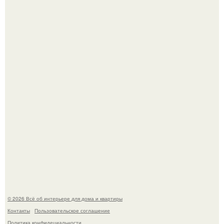
5 ошибок в планировке, из-за которых вы теряете метры.
Детали решают всё: выход приянки чопры на показе Dior
обернулся шквалом критики из-за небрежного пошива.
© 2026 Всё об интерьере для дома и квартиры
Контакты
Пользовательское соглашение
Политика конфидециальности