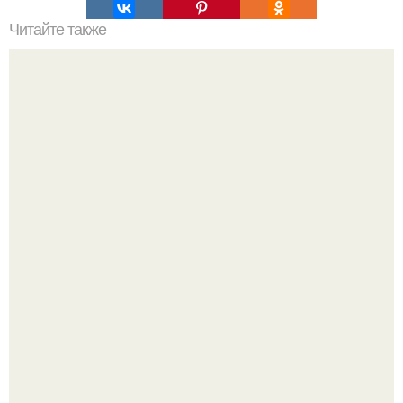
Читайте также
Неправильное размещение картин. 5 ошибок
размещения картин на стенах
В этом просторном пентхаусе с шестью спальнями