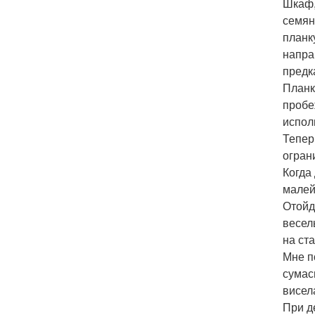
Шкаф,
семян
планк
напра
предк
Планк
пробе
испол
Тепер
огран
Когда
малей
Отойд
весел
на ст
Мне п
сумас
висела
При д