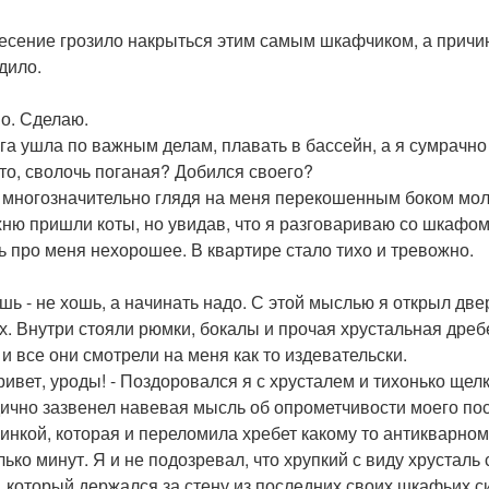
есение грозило накрыться этим самым шкафчиком, а причин
дило.
но. Сделаю.
га ушла по важным делам, плавать в бассейн, а я сумрачно
 что, сволочь поганая? Добился своего?
многозначительно глядя на меня перекошенным боком мол
хню пришли коты, но увидав, что я разговариваю со шкафом
ь про меня нехорошее. В квартире стало тихо и тревожно.
ошь - не хошь, а начинать надо. С этой мыслью я открыл дв
х. Внутри стояли рюмки, бокалы и прочая хрустальная дреб
 и все они смотрели на меня как то издевательски.
привет, уроды! - Поздоровался я с хрусталем и тихонько ще
ично зазвенел навевая мысль об опрометчивости моего пос
инкой, которая и переломила хребет какому то антикварном
лько минут. Я и не подозревал, что хрупкий с виду хрусталь 
 который держался за стену из последних своих шкафьих си