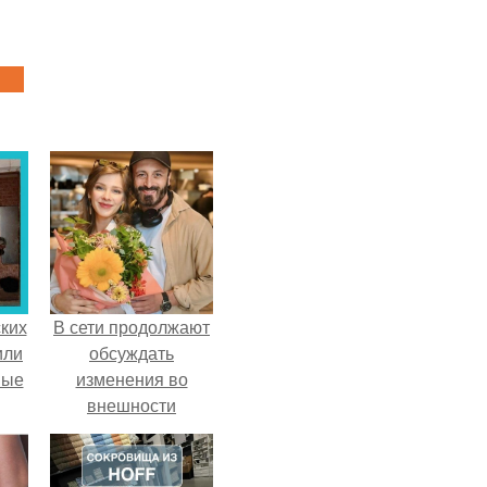
ких
В сети продолжают
или
обсуждать
ные
изменения во
внешности
актрисы.