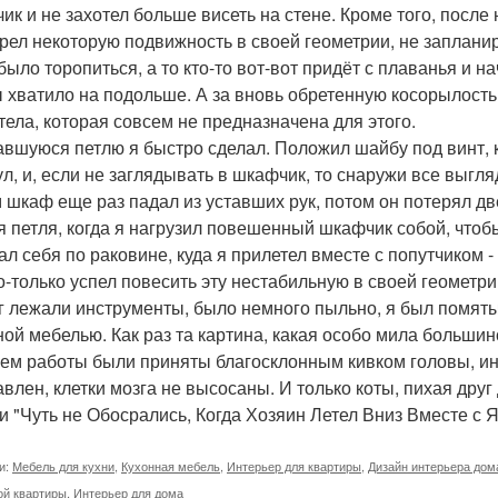
ик и не захотел больше висеть на стене. Кроме того, после 
рел некоторую подвижность в своей геометрии, не заплан
было торопиться, а то кто-то вот-вот придёт с плаванья и 
ы хватило на подольше. А за вновь обретенную косорылость
 тела, которая совсем не предназначена для этого.
вшуюся петлю я быстро сделал. Положил шайбу под винт, 
ул, и, если не заглядывать в шкафчик, то снаружи все выгл
 шкаф еще раз падал из уставших рук, потом он потерял дв
я петля, когда я нагрузил повешенный шкафчик собой, чтоб
ал себя по раковине, куда я прилетел вместе с попутчиком 
о-только успел повесить эту нестабильную в своей геометри
г лежали инструменты, было немного пыльно, я был помят
ной мебелью. Как раз та картина, какая особо мила больши
ем работы были приняты благосклонным кивком головы, ин
авлен, клетки мозга не высосаны. И только коты, пихая друг
ни "Чуть не Обосрались, Когда Хозяин Летел Вниз Вместе с 
и:
Мебель для кухни
,
Кухонная мебель
,
Интерьер для квартиры
,
Дизайн интерьера дом
ой квартиры
,
Интерьер для дома