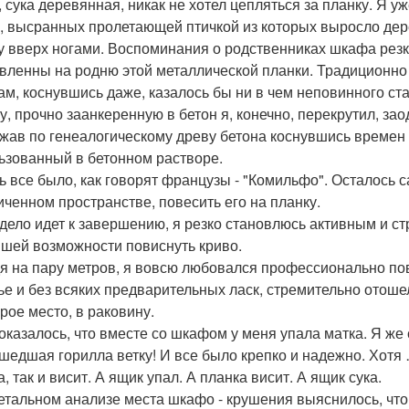
 сука деревянная, никак не хотел цепляться за планку. Я у
, высранных пролетающей птичкой из которых выросло дерев
у вверх ногами. Воспоминания о родственниках шкафа рез
вленны на родню этой металлической планки. Традиционно 
ам, коснувшись даже, казалось бы ни в чем неповинного ста
у, прочно заанкеренную в бетон я, конечно, перекрутил, за
жав по генеалогическому древу бетона коснувшись времен д
ьзованный в бетонном растворе.
ь все было, как говорят французы - "Комильфо". Осталось с
иченном пространстве, повесить его на планку.
 дело идет к завершению, я резко становлюсь активным и с
шей возможности повиснуть криво.
я на пару метров, я вовсю любовался профессионально п
ье и без всяких предварительных ласк, стремительно отоше
арое место, в раковину.
оказалось, что вместе со шкафом у меня упала матка. Я же 
шедшая горилла ветку! И все было крепко и надежно. Хотя 
, так и висит. А ящик упал. А планка висит. А ящик сука.
етальном анализе места шкафо - крушения выяснилось, что