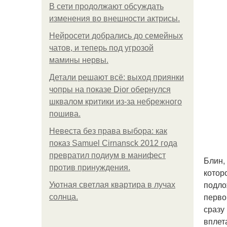
В сети продолжают обсуждать
изменения во внешности актрисы.
Нейросети добрались до семейных
чатов, и теперь под угрозой
мамины нервы.
Детали решают всё: выход приянки
чопры на показе Dior обернулся
шквалом критики из-за небрежного
пошива.
Невеста без права выбора: как
показ Samuel Cirnansck 2012 года
превратил подиум в манифест
Блин,
против принуждения.
котор
подло
Уютная светлая квартира в лучах
перво
солнца.
сразу
вплет