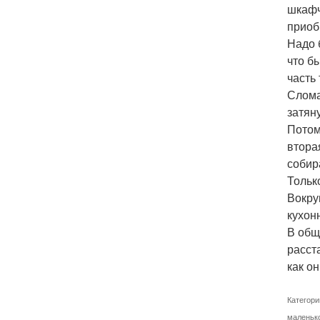
шкафч
приоб
Надо 
что б
часть
Слома
затян
Потом
втора
собир
Тольк
Вокру
кухон
В общ
расст
как о
Категори
маленьк