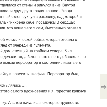
отделился от стены и ринулся вниз. Внутри
ивали друг друга традиционное - "когда
вянный склеп рухнул в раковину, над которой и
ла - "нихрена себе, посадочка! В сердцах
ив, что вешал его я сам, быстренько отозвал
ой металлической рейке, которая отошла от
лед от очереди из пулемета.
й дом, стоящий на крайнем севере, был
о делали тогда бетон и что в него добавляли, но
не всякий перфоратор в состоянии лишить его
рейку и повесить шкафчик. Перфоратор был,
⇨
 ухмылялись ….
этого самого вдохновения и я, горестно крякнув
анку. А затем начались некоторые трудности.