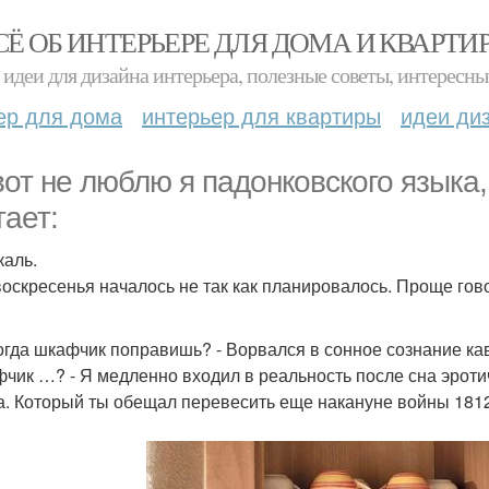
СЁ ОБ ИНТЕРЬЕРЕ ДЛЯ ДОМА И КВАРТИ
идеи для дизайна интерьера, полезные советы, интересны
ер для дома
интерьер для квартиры
идеи ди
вот не люблю я падонковского языка,
тает:
каль.
воскресенья началось не так как планировалось. Проще гово
когда шкафчик поправишь? - Ворвался в сонное сознание ка
фчик …? - Я медленно входил в реальность после сна эрот
да. Который ты обещал перевесить еще накануне войны 1812