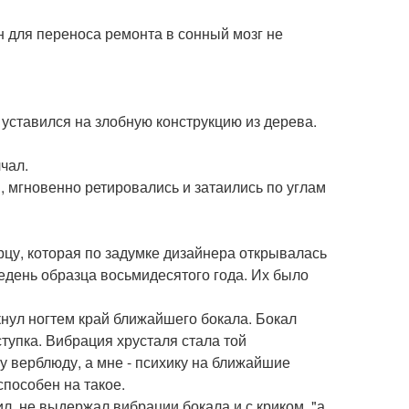
 для переноса ремонта в сонный мозг не
 уставился на злобную конструкцию из дерева.
чал.
, мгновенно ретировались и затаились по углам
ерцу, которая по задумке дизайнера открывалась
едень образца восьмидесятого года. Их было
лкнул ногтем край ближайшего бокала. Бокал
тупка. Вибрация хрусталя стала той
у верблюду, а мне - психику на ближайшие
способен на такое.
л, не выдержал вибрации бокала и с криком, "а