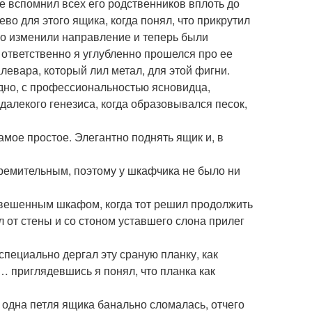
же вспомнил всех его родственников вплоть до
о для этого ящика, когда понял, что прикрутил
ко изменили направление и теперь были
ответственно я углубленно прошелся про ее
левара, который лил метал, для этой фигни.
одно, с профессиональностью ясновидца,
алекого генезиса, когда образовывался песок,
амое простое. Элегантно поднять ящик и, в
тремительным, поэтому у шкафчика не было ни
овешенным шкафом, когда тот решил продолжить
л от стены и со стоном уставшего слона прилег
специально дергал эту сраную планку, как
… приглядевшись я понял, что планка как
 одна петля ящика банально сломалась, отчего