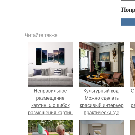
Понр
Читайте также
Неправильное
Культурный код.
С
размещение
Можно сделать
картин. 5 ошибок
красивый интерьер
р
размещения картин
практически где
на стенах
угодно.