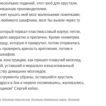
нескольких падений, этот гроб для хрусталя,
ированную производителем.
начнет кушать мой мозг маленькими ложечками,
 любимого шкафчика, мозг бы выели через ту
который порвал пластмассовый корпус петли,
ядело аккуратно и прилично. Кроме геометрии.
ерцу, которую я прикрутил, потом оторвалась
ы проверить крепость крепления, потом я
- шкафом.
и, конструкцию, как пришел плавучий мозгоед.
ый, уставший и морально изнасилованный
нству домашних мозгоедов.
струменты убраны, оставшийся хрусталь
 друга в бок и нервно посмеиваясь, жаловались,
Ящиком" Сергей кобах.
а
,
Интерьер дома внутри
,
Интерьер деревянных домов
,
Интерьер