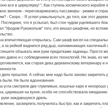
 оно все в циркулярку! ", Как ступень космического корабля 
жно звенели - переговаривались пассажиры - рюмки и спраш
им? - Скоро. - Я успел ухмыльнуться, до того, как этот дере
. Последнее, что я услыхал, был стон чудом уцелевшего бока
ал "Уродом Рукожопым" того, кто вешал шкафчик, но вспомн
ельство.
на впечатляющая открылась. Сам шкаф висел на специальн
, а за рейкой виднелся ряд дыр, напоминающих хаотичный с
спешите обзывать мои руки придатками задницы. Просто мо
оен давно и с соблюдением всех технологий. Не знаю, из чег
противляется, как старая дева деревенскому ветеринару и 
венности.
о дело прошлое. А сейчас мне надо было заново закрепить 
а были. Не было вдохновения.
за угла смотрели две глумливые, кошачьи хари и нехорошо
ха, царившая на кухне, особо не способствовала ожиданию 
в руки заждавшуюся дрель.
ивление, засверлить получилось быстро, как и закрепить пл