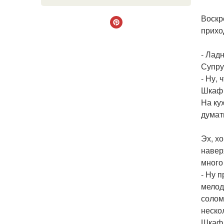
Воскр
прихо
- Лад
Супру
- Ну,
Шкаф 
На ку
думат
Эх, х
навер
много
- Ну 
мелод
солом
неско
Шкаф,