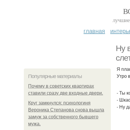
В
лучшие 
главная
интерь
Ну 
сле
Я пла
Утро 
Популярные материалы
Почему в советских квартирах
- Ты 
ставили сразу две входные двери.
- Шка
Круг замкнулся: психологиня
- Ну 
Вероника Степанова снова вышла
замуж за собственного бывшего
мужа.