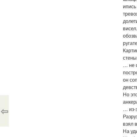
ипись
трево
долет
висел
обозв
ругат
Карти
стены
… не 
постр
он со
девст
Но эт
анкер
⇦
… из-
Разру
взял 
На уд