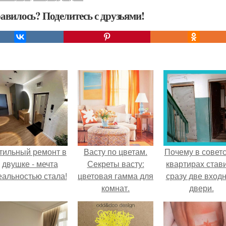
авилось? Поделитесь с друзьями!
тильный ремонт в
Васту по цветам.
Почему в советс
двушке - мечта
Секреты васту:
квартирах став
еальностью стала!
цветовая гамма для
сразу две вход
комнат.
двери.