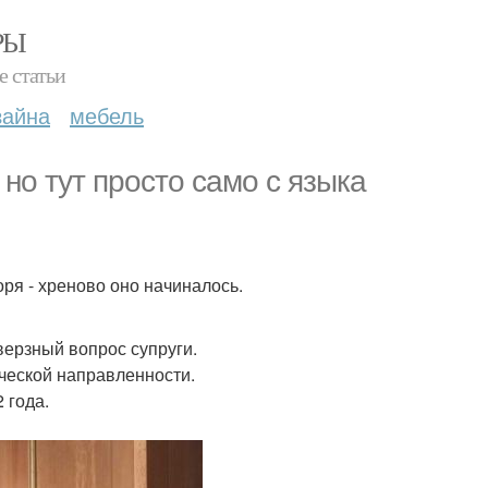
РЫ
е статьи
зайна
мебель
 но тут просто само с языка
ря - хреново оно начиналось.
верзный вопрос супруги.
ической направленности.
 года.