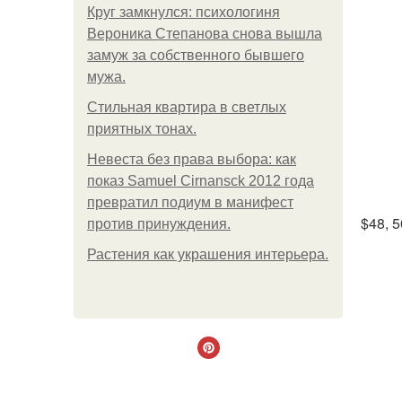
Круг замкнулся: психологиня
Вероника Степанова снова вышла
замуж за собственного бывшего
мужа.
Стильная квартира в светлых
приятных тонах.
Невеста без права выбора: как
показ Samuel Cirnansck 2012 года
превратил подиум в манифест
$48, 5
против принуждения.
Растения как украшения интерьера.