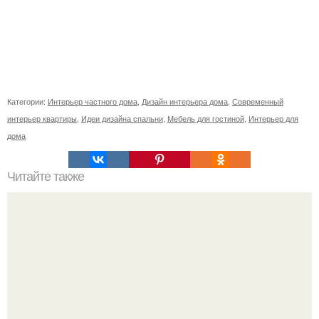
Категории:
Интерьер частного дома
,
Дизайн интерьера дома
,
Современный
интерьер квартиры
,
Идеи дизайна спальни
,
Мебель для гостиной
,
Интерьер для
дома
Читайте также
Как сделать так, чтобы загаданное желание сбылось?