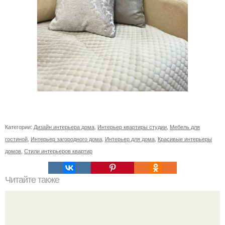
Категории:
Дизайн интерьера дома
,
Интерьер квартиры студии
,
Мебель для
гостиной
,
Интерьер загородного дома
,
Интерьер для дома
,
Красивые интерьеры
домов
,
Стили интерьеров квартир
Читайте также