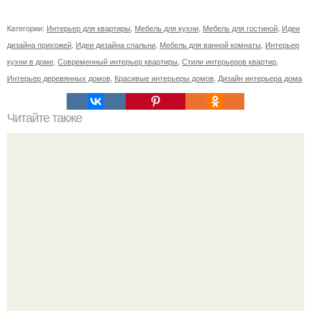
Категории:
Интерьер для квартиры
,
Мебель для кухни
,
Мебель для гостиной
,
Идеи
дизайна прихожей
,
Идеи дизайна спальни
,
Мебель для ванной комнаты
,
Интерьер
кухни в доме
,
Современный интерьер квартиры
,
Стили интерьеров квартир
,
Интерьер деревянных домов
,
Красивые интерьеры домов
,
Дизайн интерьера дома
Читайте также
Ваза из бутылки. Приступаем к уроку