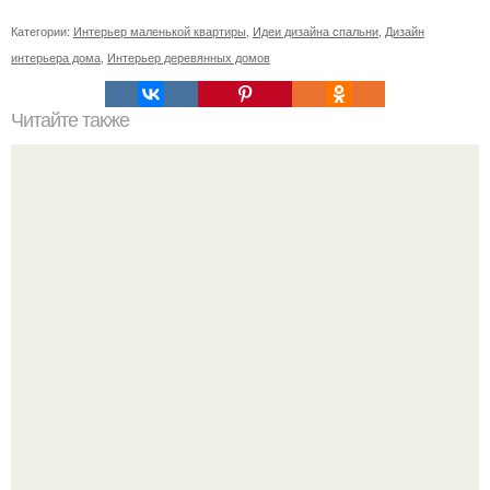
Категории:
Интерьер маленькой квартиры
,
Идеи дизайна спальни
,
Дизайн
интерьера дома
,
Интерьер деревянных домов
Читайте также
Васту по цветам. Секреты васту: цветовая гамма для
комнат.