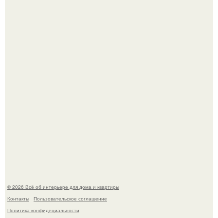
амфитеатр и долгое время успешно выдавал его за
настоящее историческое наследие.
Невеста без права выбора: как показ Samuel Cirnansck
2012 года превратил подиум в манифест против
принуждения.
© 2026 Всё об интерьере для дома и квартиры
Контакты
Пользовательское соглашение
Политика конфидециальности