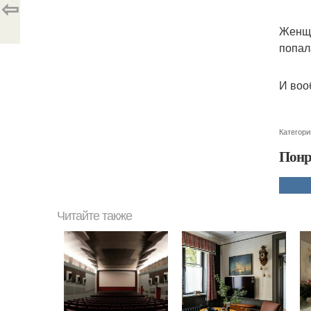
⇦
Женщи
попал
И вооб
Категори
Понр
Читайте также