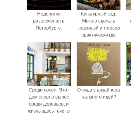
Недорогие
Культурный код.
развлечения в
Можно сделать
Петербурге.
красивый интерьер
практически где
угодно.
Среди сосен. Этот
Откуда у дизайнера
дом словно вырос
так много идей?
среди деревьев, и
жизнь здесь течет в
собственном ритме
- спокойно, без