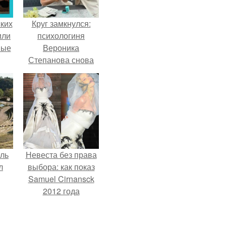
ких
Круг замкнулся:
или
психологиня
ные
Вероника
Степанова снова
вышла замуж за
собственного
бывшего мужа.
ель
Невеста без права
л
выбора: как показ
Samuel Cirnansck
2012 года
превратил подиум
я
в манифест против