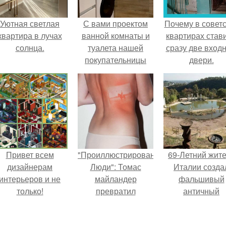
Уютная светлая
С вами проектом
Почему в советс
квартира в лучах
ванной комнаты и
квартирах став
солнца.
туалета нашей
сразу две вход
покупательницы
двери.
делимся.
Привет всем
"Проиллюстрированные
69-Летний жит
дизайнерам
Люди": Томас
Италии созда
интерьеров и не
майландер
фальшивый
только!
превратил
античный
солнечные ожоги в
амфитеатр и
арт - объект.
долгое врем