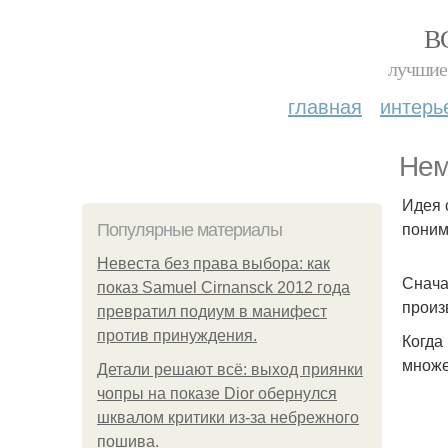
В
лучшие 
главная
интерь
Нем
Идея 
поним
Популярные материалы
Невеста без права выбора: как
Снача
показ Samuel Cirnansck 2012 года
произ
превратил подиум в манифест
против принуждения.
Когда
множе
Детали решают всё: выход приянки
чопры на показе Dior обернулся
шквалом критики из-за небрежного
пошива.