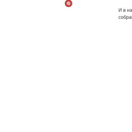
И в н
собра