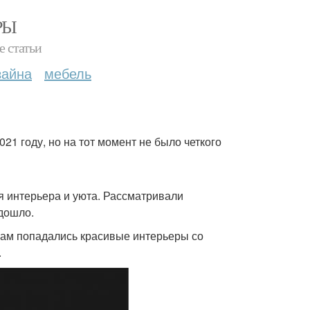
РЫ
е статьи
зайна
мебель
21 году, но на тот момент не было четкого
я интерьера и уюта. Рассматривали
 дошло.
 нам попадались красивые интерьеры со
.