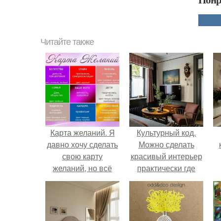
Читайте также
Карта желаний. Я
Культурный код.
давно хочу сделать
Можно сделать
свою карту
красивый интерьер
желаний, но всё
практически где
никак не собраться.
угодно.