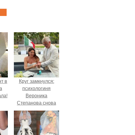
т в
Круг замкнулся:
а
психологиня
ла!
Вероника
Степанова снова
вышла замуж за
собственного
бывшего мужа.