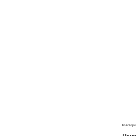
Категори
Понр