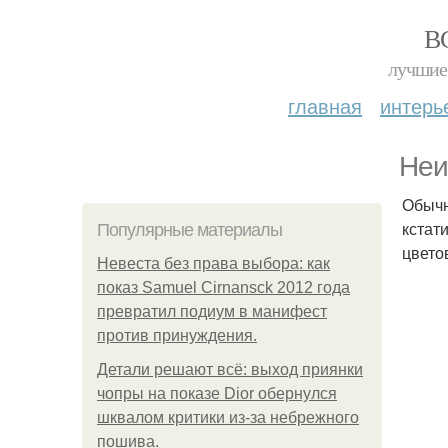
В
лучшие 
главная
интерь
Неи
Обычн
кстат
Популярные материалы
цвето
Невеста без права выбора: как
показ Samuel Cirnansck 2012 года
превратил подиум в манифест
против принуждения.
Детали решают всё: выход приянки
чопры на показе Dior обернулся
шквалом критики из-за небрежного
пошива.