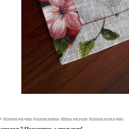
и:
Интерьер для дома
,
Кухонная мебель
,
Мебель для кухни
,
Интерьер кухни в доме
авилось? Поделитесь с друзьями!