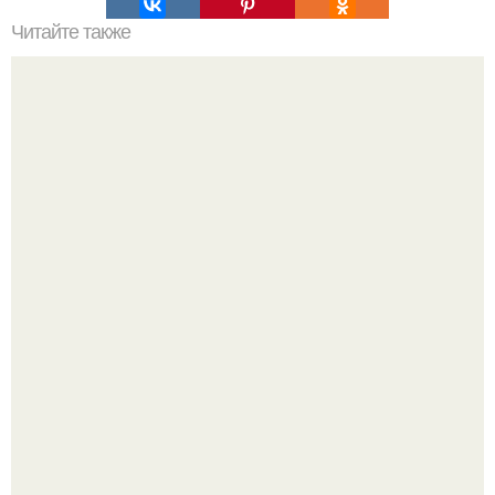
Читайте также
Икеа для прихожей ИДЕИ. Мебель для прихожей
«ИКЕА»: ассортимент и функциональные особенности
Привет! Хочу поделиться моим давним и очередным