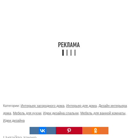
Категории:
Интерьер загородного дома
,
Интерьер для дома
,
Дизайн интерьера
дома
,
Мебель для кухни
,
Идеи дизайна спальни
,
Мебель для ванной комнаты
,
Идеи дизайна