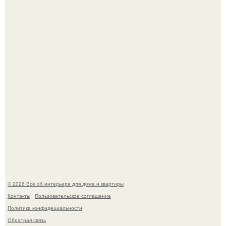
Дримскроллинг - новый формат мечтательности.
Привет всем дизайнерам интерьеров и не только!
© 2026 Всё об интерьере для дома и квартиры
Контакты
Пользовательское соглашение
Политика конфидециальности
Обратная связь