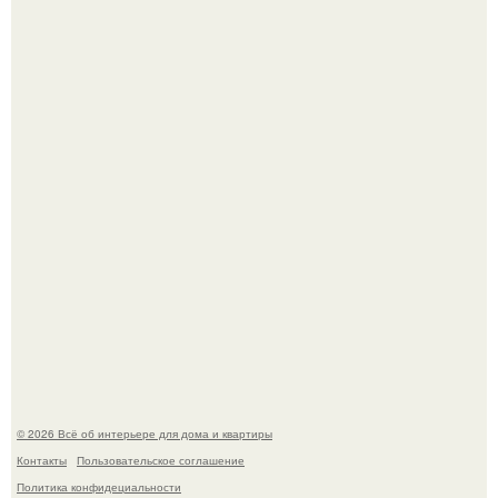
Три года назад мы купили борщевичное поле и
придумали мечту!
Преображение в ванной на ул. генерала Григорова, д.
36!
© 2026 Всё об интерьере для дома и квартиры
Контакты
Пользовательское соглашение
Политика конфидециальности