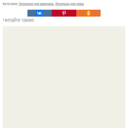
Категории:
Интерьер для квартиры
,
Интерьер для дома
Читайте также
Мы выращиваем эухарис в домашних условиях:
посадка, уход, размножение.