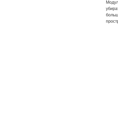
Модул
убира
больш
прост