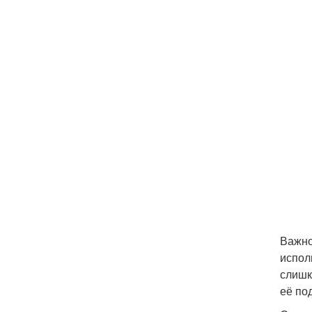
Важно
испол
слишк
её по