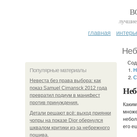
В
лучшие 
главная
интерь
Неб
Сод
Н
Популярные материалы
С
Невеста без права выбора: как
Неб
показ Samuel Cirnansck 2012 года
превратил подиум в манифест
против принуждения.
Каким
множе
Детали решают всё: выход приянки
небол
чопры на показе Dior обернулся
его е
шквалом критики из-за небрежного
пошива.