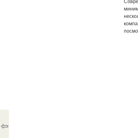
Совре
миним
неско
компа
посмо
⇦