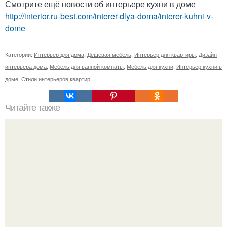
Смотрите ещё новости об интерьере кухни в доме
http://interior.ru-best.com/interer-dlya-doma/interer-kuhni-v-
dome
Категории:
Интерьер для дома
,
Дешевая мебель
,
Интерьер для квартиры
,
Дизайн
интерьера дома
,
Мебель для ванной комнаты
,
Мебель для кухни
,
Интерьер кухни в
доме
,
Стили интерьеров квартир
Читайте также
Уютной, яркой и полезной деталью интерьера может
стать небольшой коврик, которому найдется место в
любой комнате.