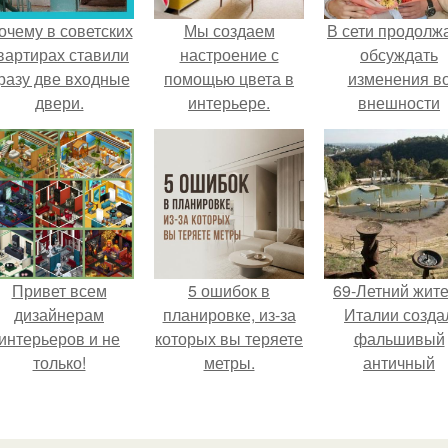
очему в советских
Мы создаем
В сети продолж
вартирах ставили
настроение с
обсуждать
разу две входные
помощью цвета в
изменения в
двери.
интерьере.
внешности
актрисы.
Привет всем
5 ошибок в
69-Летний жит
дизайнерам
планировке, из-за
Италии созда
интерьеров и не
которых вы теряете
фальшивый
только!
метры.
античный
амфитеатр и
долгое врем
успешно выда