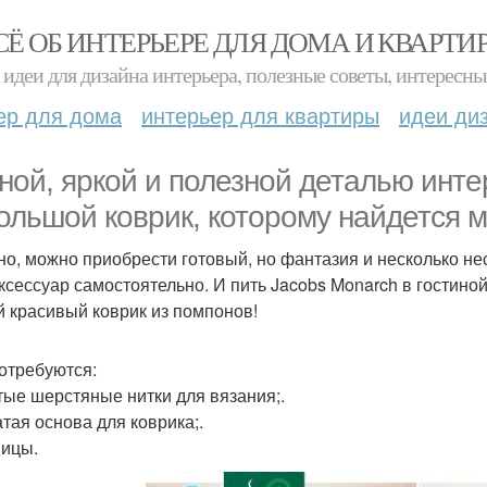
СЁ ОБ ИНТЕРЬЕРЕ ДЛЯ ДОМА И КВАРТИ
идеи для дизайна интерьера, полезные советы, интересны
ер для дома
интерьер для квартиры
идеи ди
ной, яркой и полезной деталью инте
ольшой коврик, которому найдется м
но, можно приобрести готовый, но фантазия и несколько н
аксессуар самостоятельно. И пить Jacobs Monarch в гостиной
й красивый коврик из помпонов!
отребуются:
стые шерстяные нитки для вязания;.
атая основа для коврика;.
ницы.