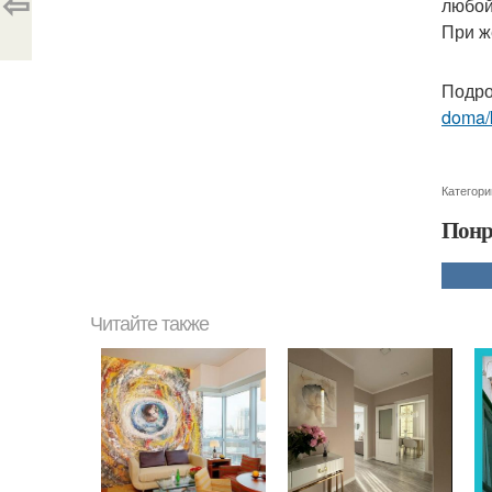
⇦
любой
При ж
Подро
doma/k
Категори
Понр
Читайте также