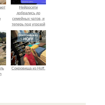
ают
Нейросети
добрались до
о
семейных чатов, и
теперь под угрозой
мамины нервы.
ель
Сокровища из Hoff.
л
я
вал