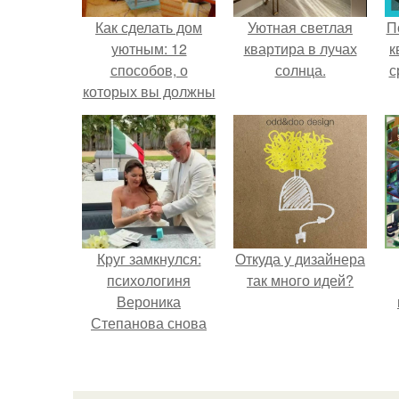
Как сделать дом
Уютная светлая
П
уютным: 12
квартира в лучах
к
способов, о
солнца.
с
которых вы должны
знать.
Круг замкнулся:
Откуда у дизайнера
психологиня
так много идей?
Вероника
Степанова снова
вышла замуж за
собственного
бывшего мужа.