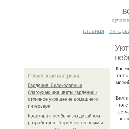
В
лучшие 
главная
интерь
Уют
неб
Конеч
этот 
Популярные материалы
мягки
Гардения. Великолепные
благоухающие цветы гардении -
Вам п
отличное украшение домашнего
- тол
интерьера.
- сетч
Квартира с необычным дизайном
- нож
разработана Петром костеловым и