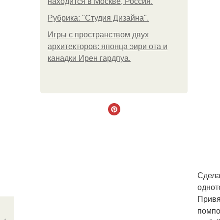
находится в Москве, Россия.
Рубрика: "Студия Дизайна".
Игры с пространством двух
архитекторов: японца эири ота и
канадки Ирен гардпуа.
Сдела
однот
Привя
помпо