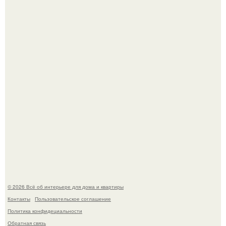
Квартира дипломата. Дизайнер Татьяна Сорокина -
Ильина создала классический интерьер для возрастной
пары в квартире площадью 82, 5 кв.
Моё знакомство с михайловским замком - и я в восторге!
© 2026 Всё об интерьере для дома и квартиры
Контакты
Пользовательское соглашение
Политика конфидециальности
Обратная связь