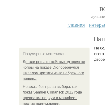
В
лучшие 
главная
интерь
Наш
Не бо
всего
Популярные материалы
дворе
Детали решают всё: выход приянки
чопры на показе Dior обернулся
шквалом критики из-за небрежного
пошива.
Невеста без права выбора: как
показ Samuel Cirnansck 2012 года
превратил подиум в манифест
против принуждения.