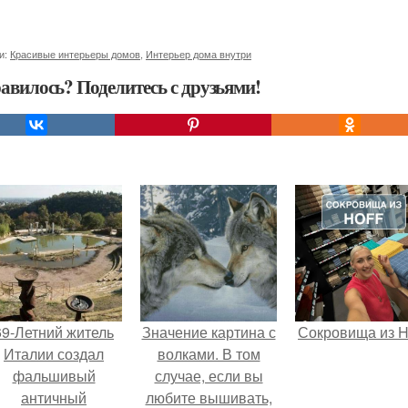
и:
Красивые интерьеры домов
,
Интерьер дома внутри
авилось? Поделитесь с друзьями!
69-Летний житель
Значение картина с
Сокровища из Ho
Италии создал
волками. В том
фальшивый
случае, если вы
античный
любите вышивать,