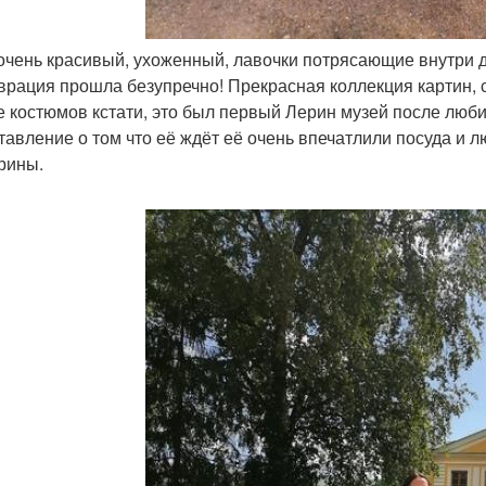
 очень красивый, ухоженный, лавочки потрясающие внутри д
врация прошла безупречно! Прекрасная коллекция картин, ск
е костюмов кстати, это был первый Лерин музей после люб
тавление о том что её ждёт её очень впечатлили посуда и л
рины.