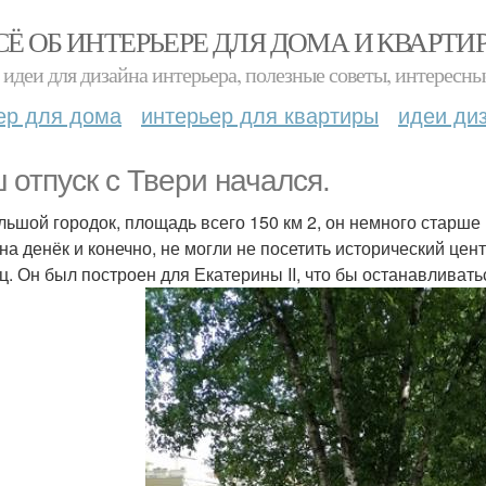
СЁ ОБ ИНТЕРЬЕРЕ ДЛЯ ДОМА И КВАРТИ
идеи для дизайна интерьера, полезные советы, интересны
ер для дома
интерьер для квартиры
идеи ди
 отпуск с Твери начался.
льшой городок, площадь всего 150 км 2, он немного старш
 на денёк и конечно, не могли не посетить исторический цен
ц. Он был построен для Екатерины II, что бы останавливать