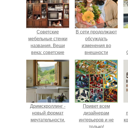
Советские
В сети продолжают
мебельные стенки
обсуждать
названия. Вещи
изменения во
века: советские
внешности
стенки 80-х.
актрисы.
Дримскроллинг -
Привет всем
новый формат
дизайнерам
мечтательности.
интерьеров и не
к
только!