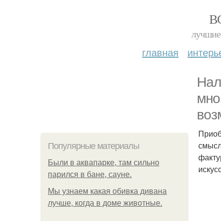
В
лучшие 
главная
интерь
Нал
мно
воз
Приоб
смысл
Популярные материалы
факту
Были в аквапарке, там сильно
искус
парился в бане, сауне.
Мы узнаем какая обивка дивана
лучше, когда в доме животные.