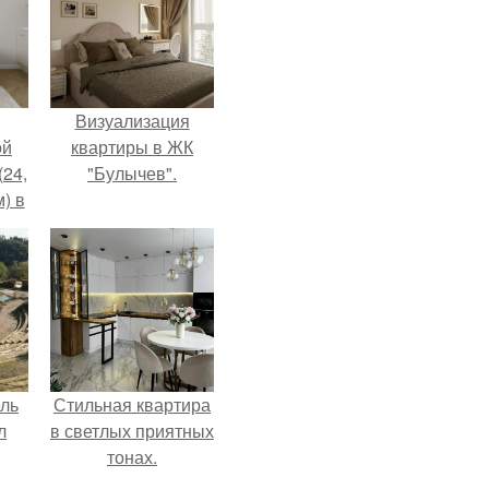
Визуализация
ой
квартиры в ЖК
(24,
"Булычев".
) в
ель
Стильная квартира
л
в светлых приятных
тонах.