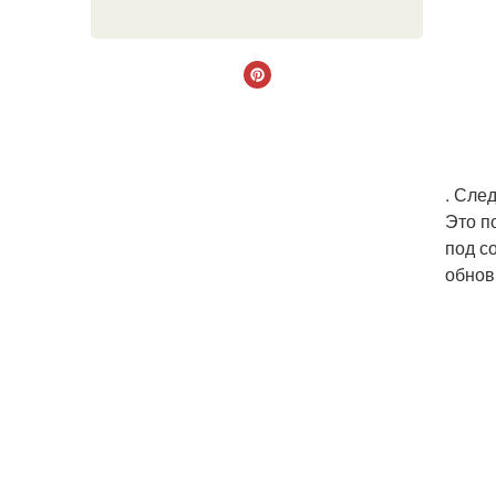
. Сле
Это п
под с
обнов