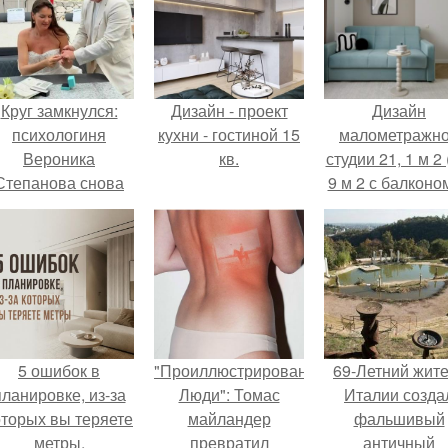
Круг замкнулся:
Дизайн - проект
Дизайн
психологиня
кухни - гостиной 15
малометражн
Вероника
кв.
студии 21, 1 м 2 
Степанова снова
9 м 2 с балконом
вышла замуж за
Краснодаре.
собственного
бывшего мужа.
5 ошибок в
"Проиллюстрированные
69-Летний жит
планировке, из-за
Люди": Томас
Италии созда
оторых вы теряете
майландер
фальшивый
метры.
превратил
античный