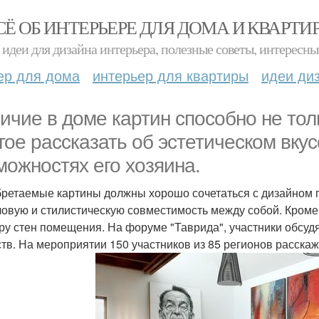
СЁ ОБ ИНТЕРЬЕРЕ ДЛЯ ДОМА И КВАРТИ
идеи для дизайна интерьера, полезные советы, интересны
ер для дома
интерьер для квартиры
идеи ди
ичие в доме картин способно не толь
гое рассказать об эстетическом вку
можностях его хозяина.
ретаемые картины должны хорошо сочетаться с дизайном п
овую и стилистическую совместимость между собой. Кроме 
ру стен помещения. На форуме "Таврида", участники обсуд
ств. На мероприятии 150 участников из 85 регионов расска