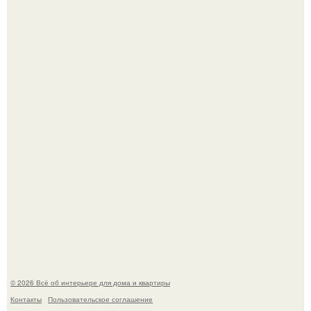
Дизайн малометражной студии 21, 1 м 2 (24, 9 м 2 с
балконом) в Краснодаре.
Визуализация квартиры в ЖК "Булычев".
© 2026 Всё об интерьере для дома и квартиры
Контакты
Пользовательское соглашение