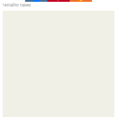
Читайте также
Сколько сохнут обои на флизелиновой основе после
поклейки. Когда высохнет клей?
Недавно сказали, что дизайну в ижгту учат лучше, чем в
удгу, потому что там преподают программы.