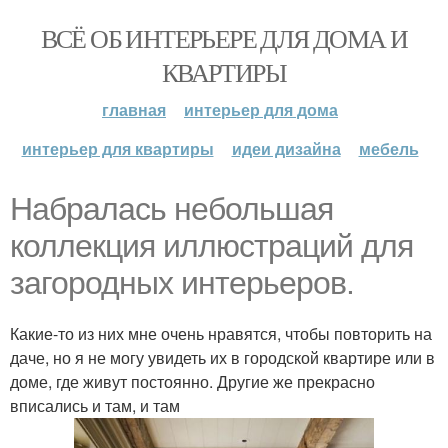
ВСЁ ОБ ИНТЕРЬЕРЕ ДЛЯ ДОМА И
КВАРТИРЫ
главная
интерьер для дома
интерьер для квартиры
идеи дизайна
мебель
Набралась небольшая
коллекция иллюстраций для
загородных интерьеров.
Какие-то из них мне очень нравятся, чтобы повторить на
даче, но я не могу увидеть их в городской квартире или в
доме, где живут постоянно. Другие же прекрасно
вписались и там, и там