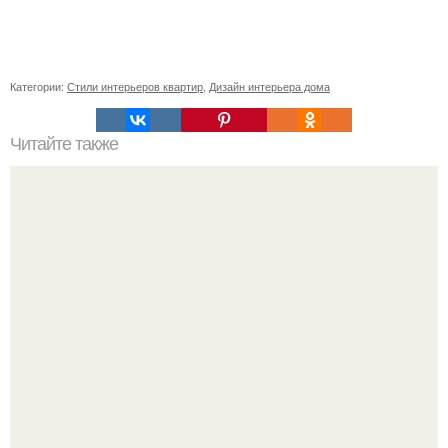
Категории:
Стили интерьеров квартир
,
Дизайн интерьера дома
Читайте также
Какого цвета по фен-шуй должна быть ванная комната.
Расположение ванной комнаты