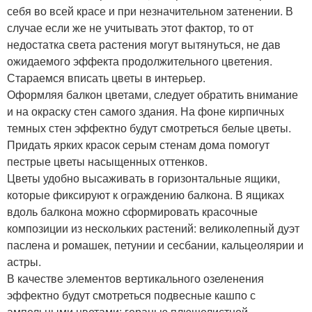
себя во всей красе и при незначительном затенении. В
случае если же не учитывать этот фактор, то от
недостатка света растения могут вытянуться, не дав
ожидаемого эффекта продолжительного цветения.
Стараемся вписать цветы в интерьер.
Оформляя балкон цветами, следует обратить внимание
и на окраску стен самого здания. На фоне кирпичных
темных стен эффектно будут смотреться белые цветы.
Придать ярких красок серым стенам дома помогут
пестрые цветы насыщенных оттенков.
Цветы удобно высаживать в горизонтальные ящики,
которые фиксируют к ограждению балкона. В ящиках
вдоль балкона можно сформировать красочные
композиции из нескольких растений: великолепный дуэт
паслена и ромашек, петунии и сесбании, кальцеолярии и
астры.
В качестве элементов вертикального озеленения
эффектно будут смотреться подвесные кашпо с
ампельными цветами: геранью плющелистной,