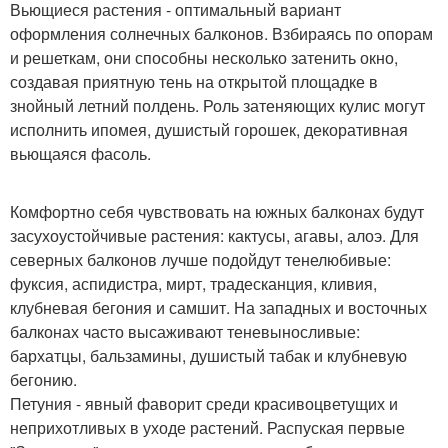
Вьющиеся растения - оптимальный вариант
оформления солнечных балконов. Взбираясь по опорам
и решеткам, они способны несколько затенить окно,
создавая приятную тень на открытой площадке в
знойный летний полдень. Роль затеняющих кулис могут
исполнить ипомея, душистый горошек, декоративная
вьющаяся фасоль.
Комфортно себя чувствовать на южных балконах будут
засухоустойчивые растения: кактусы, агавы, алоэ. Для
северных балконов лучше подойдут тенелюбивые:
фуксия, аспидистра, мирт, традесканция, кливия,
клубневая бегония и самшит. На западных и восточных
балконах часто высаживают теневыносливые:
бархатцы, бальзамины, душистый табак и клубневую
бегонию.
Петуния - явный фаворит среди красивоцветущих и
неприхотливых в уходе растений. Распуская первые