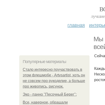
В
лучшие 
главная
интерь
Мы 
все
Сейча
Популярные материалы
Кажды
Стало интересно поучаствовать в
Неско
этом флешмобе - Artvsartist, хоть он
росто
не совсем про рукоделие, а больше
про живопись, рисунок.
Эко - панно "Песочный Берег":
Все, наверное, обращали