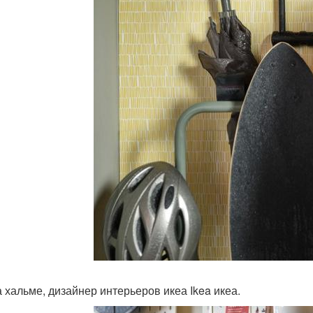
 хальме, дизайнер интерьеров икеа Ikea икеа.