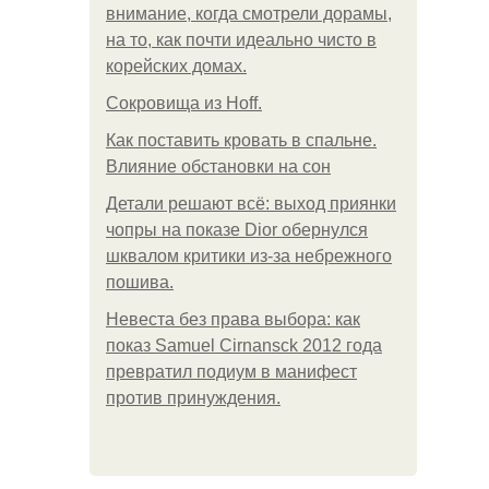
внимание, когда смотрели дорамы,
на то, как почти идеально чисто в
корейских домах.
Сокровища из Hoff.
Как поставить кровать в спальне.
Влияние обстановки на сон
Детали решают всё: выход приянки
чопры на показе Dior обернулся
шквалом критики из-за небрежного
пошива.
Невеста без права выбора: как
показ Samuel Cirnansck 2012 года
превратил подиум в манифест
против принуждения.