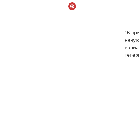
"В пр
ненуж
вариа
тепер