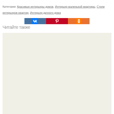
Категории:
Красивые интерьеры домов
,
Интерьер маленькой квартиры
,
Стили
интерьеров квартир
,
Интерьер дачного дома
Читайте также
Салфетки, сложенные в виде трех кармашков, очень
простой и красивый способ сервировки праздничного
стола.