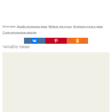
Категории:
Дизайн интерьера дома
,
Мебель для кухни
,
Интерьер кухни в доме
,
Стили интерьеров квартир
Читайте также
Сколько сохнут обои на флизелиновой основе после
поклейки. Когда высохнет клей?