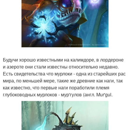
Будучи хорошо известными на калимдоре, в лордероне
и азероте они стали известны относительно недавно.
Есть свидетельства что мурлоки - одна из старейших рас
мира, по меньшей мере, такие же древние как наги, так
как известно, что первые наги поработили племя
глубоководных мурлоков - мур'гулов (англ. Mur'gul.