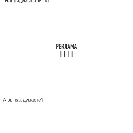
"Напридумывали тут".
А вы как думаете?