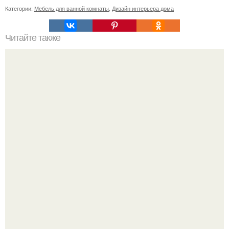
Категории:
Мебель для ванной комнаты
,
Дизайн интерьера дома
Читайте также
Плитка для печки в доме. Плитка для печи и камина -
какую выбрать и какой лучше обложить печь в доме.