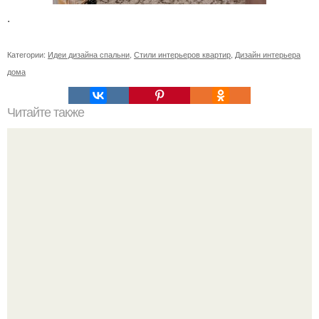
.
Категории:
Идеи дизайна спальни
,
Стили интерьеров квартир
,
Дизайн интерьера
дома
Читайте также
Значение картина с волками. В том случае, если вы
любите вышивать, то наверняка задумывались о том,
что означает та или иная вышитая вами картина.